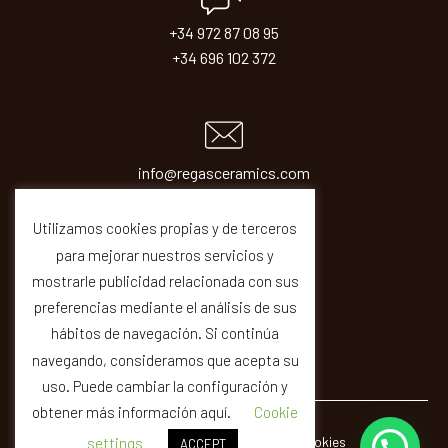
+34 972 87 08 95
+34 696 102 372
info@regasceramics.com
sales@regasceramics.com
Utilizamos cookies propias y de terceros
para mejorar nuestros servicios y
mostrarle publicidad relacionada con sus
preferencias mediante el análisis de sus
hábitos de navegación. Si continúa
navegando, consideramos que acepta su
uso. Puede cambiar la configuración y
obtener más información aquí.
Cookie
© REGAS ·
Legal
Privacity
Cookies
Quality
settings
ACCEPT