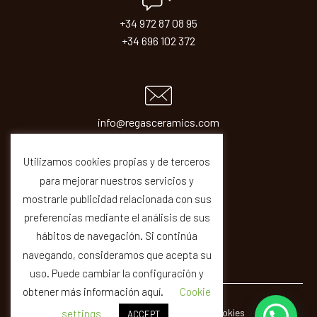
+34 972 87 08 95
+34 696 102 372
info@regasceramics.com
sales@regasceramics.com
Utilizamos cookies propias y de terceros
para mejorar nuestros servicios y
mostrarle publicidad relacionada con sus
preferencias mediante el análisis de sus
hábitos de navegación. Si continúa
navegando, consideramos que acepta su
uso. Puede cambiar la configuración y
obtener más información aquí.
Cookie
© REGAS ·
Legal
Privacity
Cookies
Quality
settings
ACCEPT