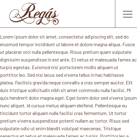
Lorem ipsum dolor sit amet, consectetur adipiscing elit, sed do
eiusmod tempor incididunt ut labore et dolore magna aliqua. Fusce
ut placerat orci nulla pellentesque. Risus pretium quam vulputate
dignissim suspendisse in est ante. Et netus et malesuada fames ac
turpis egestas. Euismod nisi porta lorem mollis aliquam ut
porttitor leo. Sed nisi lacus sed viverra tellus in hac habitasse
platea. Facilisis gravida neque convallis a cras semper auctor. Elit
duis tristique sollicitudin nibh sit amet commodo nulla facilisi. Mi
quis hendrerit dolor magna eget. Eget lorem dolor sed viverra ipsum
nunc aliquet. Id cursus metus aliquam eleifend. Pellentesque eu
tincidunt tortor aliquam nulla facilisi cras fermentum. Ut tortor
pretium viverra suspendisse potenti nullam ac tortor. Risus sed
vulputate odio ut enim blandit volutpat maecenas. Tristique
senectus et netus et malesuada fames ac turpis. Porttitor leo a