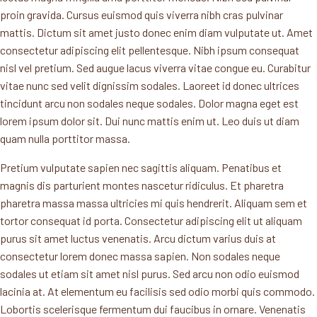
proin gravida. Cursus euismod quis viverra nibh cras pulvinar
mattis. Dictum sit amet justo donec enim diam vulputate ut. Amet
consectetur adipiscing elit pellentesque. Nibh ipsum consequat
nisl vel pretium. Sed augue lacus viverra vitae congue eu. Curabitur
vitae nunc sed velit dignissim sodales. Laoreet id donec ultrices
tincidunt arcu non sodales neque sodales. Dolor magna eget est
lorem ipsum dolor sit. Dui nunc mattis enim ut. Leo duis ut diam
quam nulla porttitor massa.
Pretium vulputate sapien nec sagittis aliquam. Penatibus et
magnis dis parturient montes nascetur ridiculus. Et pharetra
pharetra massa massa ultricies mi quis hendrerit. Aliquam sem et
tortor consequat id porta. Consectetur adipiscing elit ut aliquam
purus sit amet luctus venenatis. Arcu dictum varius duis at
consectetur lorem donec massa sapien. Non sodales neque
sodales ut etiam sit amet nisl purus. Sed arcu non odio euismod
lacinia at. At elementum eu facilisis sed odio morbi quis commodo.
Lobortis scelerisque fermentum dui faucibus in ornare. Venenatis