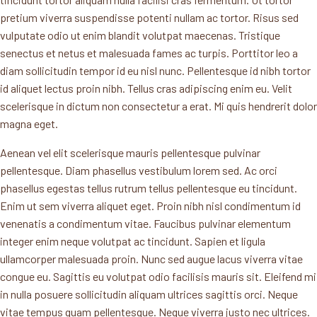
pretium viverra suspendisse potenti nullam ac tortor. Risus sed
vulputate odio ut enim blandit volutpat maecenas. Tristique
senectus et netus et malesuada fames ac turpis. Porttitor leo a
diam sollicitudin tempor id eu nisl nunc. Pellentesque id nibh tortor
id aliquet lectus proin nibh. Tellus cras adipiscing enim eu. Velit
scelerisque in dictum non consectetur a erat. Mi quis hendrerit dolor
magna eget.
Aenean vel elit scelerisque mauris pellentesque pulvinar
pellentesque. Diam phasellus vestibulum lorem sed. Ac orci
phasellus egestas tellus rutrum tellus pellentesque eu tincidunt.
Enim ut sem viverra aliquet eget. Proin nibh nisl condimentum id
venenatis a condimentum vitae. Faucibus pulvinar elementum
integer enim neque volutpat ac tincidunt. Sapien et ligula
ullamcorper malesuada proin. Nunc sed augue lacus viverra vitae
congue eu. Sagittis eu volutpat odio facilisis mauris sit. Eleifend mi
in nulla posuere sollicitudin aliquam ultrices sagittis orci. Neque
vitae tempus quam pellentesque. Neque viverra justo nec ultrices.