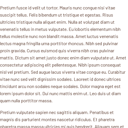
Pretium fusce id velit ut tortor. Mauris nunc congue nisi vitae
suscipit tellus. Felis bibendum ut tristique et egestas. Risus
ultricies tristique nulla aliquet enim. Nulla at volutpat diam ut
venenatis tellus in metus vulputate. Eu lobortis elementum nibh
tellus molestie nunc non blandit massa. Amet luctus venenatis
lectus magna fringilla urna porttitor rhoncus. Nibh sed pulvinar
proin gravida. Cursus euismod quis viverra nibh cras pulvinar
mattis. Dictum sit amet justo donec enim diam vulputate ut. Amet
consectetur adipiscing elit pellentesque. Nibh ipsum consequat
nisl vel pretium. Sed augue lacus viverra vitae congue eu. Curabitur
vitae nunc sed velit dignissim sodales. Laoreet id donec ultrices
tincidunt arcu non sodales neque sodales. Dolor magna eget est
lorem ipsum dolor sit. Dui nunc mattis enim ut. Leo duis ut diam
quam nulla porttitor massa.
Pretium vulputate sapien nec sagittis aliquam. Penatibus et
magnis dis parturient montes nascetur ridiculus. Et pharetra
pharetra massa massa ultricies mi quis hendrerit. Aliquam sem et