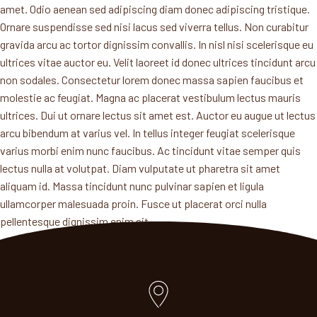
amet. Odio aenean sed adipiscing diam donec adipiscing tristique.
Ornare suspendisse sed nisi lacus sed viverra tellus. Non curabitur
gravida arcu ac tortor dignissim convallis. In nisl nisi scelerisque eu
ultrices vitae auctor eu. Velit laoreet id donec ultrices tincidunt arcu
non sodales. Consectetur lorem donec massa sapien faucibus et
molestie ac feugiat. Magna ac placerat vestibulum lectus mauris
ultrices. Dui ut ornare lectus sit amet est. Auctor eu augue ut lectus
arcu bibendum at varius vel. In tellus integer feugiat scelerisque
varius morbi enim nunc faucibus. Ac tincidunt vitae semper quis
lectus nulla at volutpat. Diam vulputate ut pharetra sit amet
aliquam id. Massa tincidunt nunc pulvinar sapien et ligula
ullamcorper malesuada proin. Fusce ut placerat orci nulla
pellentesque dignissim enim sit.