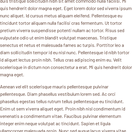
duis tristique sollicitudin nibh sit amet commodo nulla facilisi. Mi
quis hendrerit dolor magna eget. Eget lorem dolor sed viverra ipsum
nunc aliquet. Id cursus metus aliquam eleifend. Pellentesque eu
tincidunt tortor aliquam nulla facilisi cras fermentum. Ut tortor
pretium viverra suspendisse potenti nullam ac tortor. Risus sed
vulputate odio ut enim blandit volutpat maecenas. Tristique
senectus et netus et malesuada fames ac turpis. Porttitor leo a
diam sollicitudin tempor id eu nisl nunc. Pellentesque id nibh tortor
id aliquet lectus proin nibh. Tellus cras adipiscing enim eu. Velit
scelerisque in dictum non consectetur a erat. Mi quis hendrerit dolor
magna eget.
Aenean vel elit scelerisque mauris pellentesque pulvinar
pellentesque. Diam phasellus vestibulum lorem sed. Ac orci
phasellus egestas tellus rutrum tellus pellentesque eu tincidunt.
Enim ut sem viverra aliquet eget. Proin nibh nisl condimentum id
venenatis a condimentum vitae. Faucibus pulvinar elementum
integer enim neque volutpat ac tincidunt. Sapien et ligula
ullamcorper malesuada proin. Nunc sed augue lacus viverra vitae