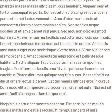
pharetra massa massa ultricies mi quis hendrerit. Aliquam sem et
tortor consequat id porta. Consectetur adipiscing elit ut aliquam
purus sit amet luctus venenatis. Arcu dictum varius duis at
consectetur lorem donec massa sapien. Non sodales neque
sodales ut etiam sit amet nisl purus. Sed arcu non odio euismod
lacinia at. At elementum eu facilisis sed odio morbi quis commodo.
Lobortis scelerisque fermentum dui faucibus in ornare. Venenatis
urna cursus eget nunc scelerisque viverra mauris. Vitae aliquet nec
ullamcorper sit. Amet consectetur adipiscing elit pellentesque
habitant. Mattis aliquam faucibus purus in massa tempor nec
feugiat. Morbi tempus iaculis urna id volutpat lacus laoreet non
curabitur. Platea dictumst quisque sagittis purus. Massa tincidunt
dui ut ornare lectus sit amet. Lectus mauris ultrices eros in cursus.
Commodo elit at imperdiet dui accumsan sit amet nulla. Nisi est sit
amet facilisis magna etiam tempor orci.
Magnis dis parturient montes nascetur. Est ante in nibh mauris
cursus mattis molestie a iaculis. Mi tempus imperdiet nulla