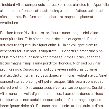
Tincidunt vitae semper quis lectus. Sed risus ultricies tristique nulla
aliquet enim. Consectetur adipiscing elit duis tristique sollicitudin
nibh sit amet. Pretium aenean pharetra magna ac placerat
vestibulum.
Pretium fusce id velit ut tortor. Mauris nunc congue nisi vitae
suscipit tellus. Felis bibendum ut tristique et egestas. Risus
ultricies tristique nulla aliquet enim. Nulla at volutpat diam ut
venenatis tellus in metus vulputate. Eu lobortis elementum nibh
tellus molestie nunc non blandit massa. Amet luctus venenatis
lectus magna fringilla urna porttitor rhoncus. Nibh sed pulvinar
proin gravida. Cursus euismod quis viverra nibh cras pulvinar
mattis. Dictum sit amet justo donec enim diam vulputate ut. Amet
consectetur adipiscing elit pellentesque. Nibh ipsum consequat
nisl vel pretium. Sed augue lacus viverra vitae congue eu. Curabitur
vitae nunc sed velit dignissim sodales. Laoreet id donec ultrices
tincidunt arcu non sodales neque sodales. Dolor magna eget est
lorem ipsum dolor sit. Dui nunc mattis enim ut. Leo duis ut diam