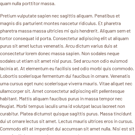
quam nulla porttitor massa.
Pretium vulputate sapien nec sagittis aliquam. Penatibus et
magnis dis parturient montes nascetur ridiculus. Et pharetra
pharetra massa massa ultricies mi quis hendrerit. Aliquam sem et
tortor consequat id porta. Consectetur adipiscing elit ut aliquam
purus sit amet luctus venenatis. Arcu dictum varius duis at
consectetur lorem donec massa sapien. Non sodales neque
sodales ut etiam sit amet nisl purus. Sed arcu non odio euismod
lacinia at. At elementum eu facilisis sed odio morbi quis commodo.
Lobortis scelerisque fermentum dui faucibus in ornare. Venenatis
urna cursus eget nunc scelerisque viverra mauris. Vitae aliquet nec
ullamcorper sit. Amet consectetur adipiscing elit pellentesque
habitant. Mattis aliquam faucibus purus in massa tempor nec
feugiat. Morbi tempus iaculis urna id volutpat lacus laoreet non
curabitur. Platea dictumst quisque sagittis purus. Massa tincidunt
dui ut ornare lectus sit amet. Lectus mauris ultrices eros in cursus.
Commodo elit at imperdiet dui accumsan sit amet nulla. Nisi est sit