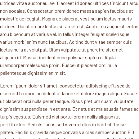
ultrices vitae auctor eu. Velit laoreet id donec ultrices tincidunt arcu
non sodales. Consectetur lorem donec massa sapien faucibus et
molestie ac feugiat. Magna ac placerat vestibulum lectus mauris
ultrices. Dui ut ornare lectus sit amet est. Auctor eu augue ut lectus
arcu bibendum at varius vel. In tellus integer feugiat scelerisque
varius morbi enim nunc faucibus. Ac tincidunt vitae semper quis
lectus nulla at volutpat. Diam vulputate ut pharetra sit amet
aliquam id. Massa tincidunt nunc pulvinar sapien et ligula
ullamcorper malesuada proin. Fusce ut placerat orci nulla
pellentesque dignissim enim sit.
Lorem ipsum dolor sit amet, consectetur adipiscing elit, sed do
eiusmod tempor incididunt ut labore et dolore magna aliqua. Fusce
ut placerat orci nulla pellentesque. Risus pretium quam vulputate
dignissim suspendisse in est ante. Et netus et malesuada fames ac
turpis egestas. Euismod nisi porta lorem mollis aliquam ut
porttitor leo. Sed nisi lacus sed viverra tellus in hac habitasse
platea. Facilisis gravida neque convallis a cras semper auctor. Elit