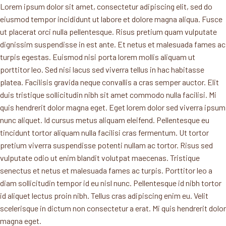
Lorem ipsum dolor sit amet, consectetur adipiscing elit, sed do
eiusmod tempor incididunt ut labore et dolore magna aliqua. Fusce
ut placerat orci nulla pellentesque. Risus pretium quam vulputate
dignissim suspendisse in est ante. Et netus et malesuada fames ac
turpis egestas. Euismod nisi porta lorem mollis aliquam ut
porttitor leo. Sed nisi lacus sed viverra tellus in hac habitasse
platea. Facilisis gravida neque convallis a cras semper auctor. Elit
duis tristique sollicitudin nibh sit amet commodo nulla facilisi. Mi
quis hendrerit dolor magna eget. Eget lorem dolor sed viverra ipsum
nunc aliquet. Id cursus metus aliquam eleifend. Pellentesque eu
tincidunt tortor aliquam nulla facilisi cras fermentum. Ut tortor
pretium viverra suspendisse potenti nullam ac tortor. Risus sed
vulputate odio ut enim blandit volutpat maecenas. Tristique
senectus et netus et malesuada fames ac turpis. Porttitor leo a
diam sollicitudin tempor id eu nisl nunc. Pellentesque id nibh tortor
id aliquet lectus proin nibh. Tellus cras adipiscing enim eu. Velit
scelerisque in dictum non consectetur a erat. Mi quis hendrerit dolor
magna eget.