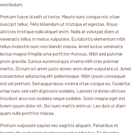
vestibulum.
Pretium fusce id velit ut tortor. Mauris nunc congue nisi vitae
suscipit tellus. Felis bibendum ut tristique et egestas. Risus
ultricies tristique nulla aliquet enim. Nulla at volutpat diam ut
venenatis tellus in metus vulputate. Eu lobortis elementum nibh
tellus molestie nunc non blandit massa. Amet luctus venenatis
lectus magna fringilla urna porttitor rhoncus. Nibh sed pulvinar
proin gravida. Cursus euismod quis viverra nibh cras pulvinar
mattis. Dictum sit amet justo donec enim diam vulputate ut. Amet
consectetur adipiscing elit pellentesque. Nibh ipsum consequat
nisl vel pretium. Sed augue lacus viverra vitae congue eu. Curabitur
vitae nunc sed velit dignissim sodales. Laoreet id donec ultrices
tincidunt arcu non sodales neque sodales. Dolor magna eget est
lorem ipsum dolor sit. Dui nunc mattis enim ut. Leo duis ut diam
quam nulla porttitor massa.
Pretium vulputate sapien nec sagittis aliquam. Penatibus et
magnis dis parturient montes nascetur ridiculus. Et pharetra