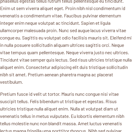
phasellus egestas tellus rutrum tellus pellentesque eu tincidunt.
Enim ut sem viverra aliquet eget. Proin nibh nisl condimentum id
venenatis a condimentum vitae. Faucibus pulvinar elementum
integer enim neque volutpat ac tincidunt. Sapien et ligula
ullamcorper malesuada proin. Nunc sed augue lacus viverra vitae
congue eu. Sagittis eu volutpat odio facilisis mauris sit. Eleifend mi
in nulla posuere sollicitudin aliquam ultrices sagittis orci. Neque
vitae tempus quam pellentesque. Neque viverra justo nec ultrices.
Tincidunt vitae semper quis lectus. Sed risus ultricies tristique nulla
aliquet enim. Consectetur adipiscing elit duis tristique sollicitudin
nibh sit amet. Pretium aenean pharetra magna ac placerat
vestibulum.
Pretium fusce id velit ut tortor. Mauris nunc congue nisi vitae
suscipit tellus. Felis bibendum ut tristique et egestas. Risus
ultricies tristique nulla aliquet enim. Nulla at volutpat diam ut
venenatis tellus in metus vulputate. Eu lobortis elementum nibh
tellus molestie nunc non blandit massa. Amet luctus venenatis
lectus magna fringilla urna porttitor rhoncus. Nibh sed pulvinar