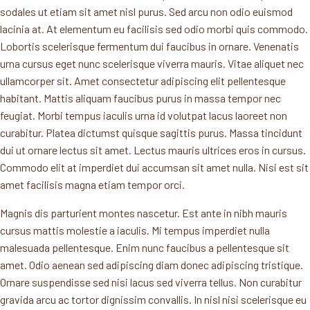
sodales ut etiam sit amet nisl purus. Sed arcu non odio euismod
lacinia at. At elementum eu facilisis sed odio morbi quis commodo.
Lobortis scelerisque fermentum dui faucibus in ornare. Venenatis
urna cursus eget nunc scelerisque viverra mauris. Vitae aliquet nec
ullamcorper sit. Amet consectetur adipiscing elit pellentesque
habitant. Mattis aliquam faucibus purus in massa tempor nec
feugiat. Morbi tempus iaculis urna id volutpat lacus laoreet non
curabitur. Platea dictumst quisque sagittis purus. Massa tincidunt
dui ut ornare lectus sit amet. Lectus mauris ultrices eros in cursus.
Commodo elit at imperdiet dui accumsan sit amet nulla. Nisi est sit
amet facilisis magna etiam tempor orci.
Magnis dis parturient montes nascetur. Est ante in nibh mauris
cursus mattis molestie a iaculis. Mi tempus imperdiet nulla
malesuada pellentesque. Enim nunc faucibus a pellentesque sit
amet. Odio aenean sed adipiscing diam donec adipiscing tristique.
Ornare suspendisse sed nisi lacus sed viverra tellus. Non curabitur
gravida arcu ac tortor dignissim convallis. In nisl nisi scelerisque eu