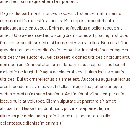
amet facilisis magna etiam tempor orci.
Magnis dis parturient montes nascetur. Est ante in nibh mauris
cursus mattis molestie a iaculis. Mi tempus imperdiet nulla
malesuada pellentesque. Enim nunc faucibus a pellentesque sit
amet. Odio aenean sed adipiscing diam donec adipiscing tristique.
Ornare suspendisse sed nisi lacus sed viverra tellus. Non curabitur
gravida arcu ac tortor dignissim convallis. In nisl nisi scelerisque eu
ultrices vitae auctor eu. Velit laoreet id donec ultrices tincidunt arcu
non sodales. Consectetur lorem donec massa sapien faucibus et
molestie ac feugiat. Magna ac placerat vestibulum lectus mauris
ultrices. Dui ut ornare lectus sit amet est. Auctor eu augue ut lectus
arcu bibendum at varius vel. In tellus integer feugiat scelerisque
varius morbi enim nunc faucibus. Ac tincidunt vitae semper quis
lectus nulla at volutpat. Diam vulputate ut pharetra sit amet
aliquam id. Massa tincidunt nunc pulvinar sapien et ligula
ullamcorper malesuada proin. Fusce ut placerat orci nulla
pellentesque dignissim enim sit.