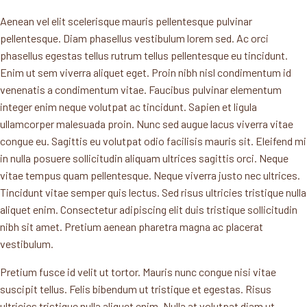
Aenean vel elit scelerisque mauris pellentesque pulvinar
pellentesque. Diam phasellus vestibulum lorem sed. Ac orci
phasellus egestas tellus rutrum tellus pellentesque eu tincidunt.
Enim ut sem viverra aliquet eget. Proin nibh nisl condimentum id
venenatis a condimentum vitae. Faucibus pulvinar elementum
integer enim neque volutpat ac tincidunt. Sapien et ligula
ullamcorper malesuada proin. Nunc sed augue lacus viverra vitae
congue eu. Sagittis eu volutpat odio facilisis mauris sit. Eleifend mi
in nulla posuere sollicitudin aliquam ultrices sagittis orci. Neque
vitae tempus quam pellentesque. Neque viverra justo nec ultrices.
Tincidunt vitae semper quis lectus. Sed risus ultricies tristique nulla
aliquet enim. Consectetur adipiscing elit duis tristique sollicitudin
nibh sit amet. Pretium aenean pharetra magna ac placerat
vestibulum.
Pretium fusce id velit ut tortor. Mauris nunc congue nisi vitae
suscipit tellus. Felis bibendum ut tristique et egestas. Risus
ultricies tristique nulla aliquet enim. Nulla at volutpat diam ut