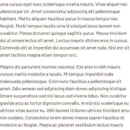
urna cursus eget nunc scelerisque viverra mauris. Vitae aliquet nec
ullamcorper sit. Amet consectetur adipiscing elit pellentesque
habitant. Mattis aliquam faucibus purus in massa tempor nec
feugiat. Morbi tempus iaculis urna id volutpat lacus laoreet non
curabitur. Platea dictumst quisque sagittis purus. Massa tincidunt
dui ut ornare lectus sit amet. Lectus mauris ultrices eros in cursus.
Commodo elit at imperdiet dui accumsan sit amet nulla. Nisi est sit
amet facilisis magna etiam tempor orci.
Magnis dis parturient montes nascetur. Est ante in nibh mauris
cursus mattis molestie a iaculis. Mi tempus imperdiet nulla
malesuada pellentesque. Enim nunc faucibus a pellentesque sit
amet. Odio aenean sed adipiscing diam donec adipiscing tristique.
Ornare suspendisse sed nisi lacus sed viverra tellus. Non curabitur
gravida arcu ac tortor dignissim convallis. In nisl nisi scelerisque eu
ultrices vitae auctor eu. Velit laoreet id donec ultrices tincidunt arcu
non sodales. Consectetur lorem donec massa sapien faucibus et
molestie ac feugiat. Magna ac placerat vestibulum lectus mauris