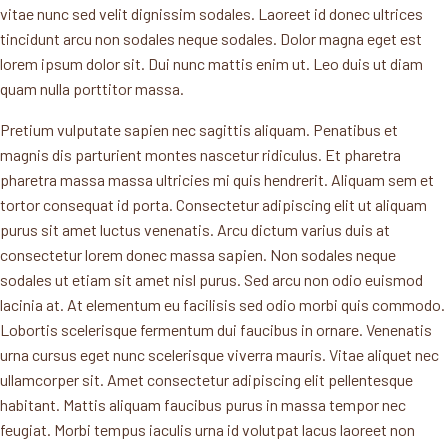
vitae nunc sed velit dignissim sodales. Laoreet id donec ultrices
tincidunt arcu non sodales neque sodales. Dolor magna eget est
lorem ipsum dolor sit. Dui nunc mattis enim ut. Leo duis ut diam
quam nulla porttitor massa.
Pretium vulputate sapien nec sagittis aliquam. Penatibus et
magnis dis parturient montes nascetur ridiculus. Et pharetra
pharetra massa massa ultricies mi quis hendrerit. Aliquam sem et
tortor consequat id porta. Consectetur adipiscing elit ut aliquam
purus sit amet luctus venenatis. Arcu dictum varius duis at
consectetur lorem donec massa sapien. Non sodales neque
sodales ut etiam sit amet nisl purus. Sed arcu non odio euismod
lacinia at. At elementum eu facilisis sed odio morbi quis commodo.
Lobortis scelerisque fermentum dui faucibus in ornare. Venenatis
urna cursus eget nunc scelerisque viverra mauris. Vitae aliquet nec
ullamcorper sit. Amet consectetur adipiscing elit pellentesque
habitant. Mattis aliquam faucibus purus in massa tempor nec
feugiat. Morbi tempus iaculis urna id volutpat lacus laoreet non