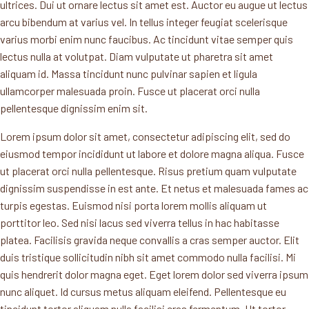
ultrices. Dui ut ornare lectus sit amet est. Auctor eu augue ut lectus
arcu bibendum at varius vel. In tellus integer feugiat scelerisque
varius morbi enim nunc faucibus. Ac tincidunt vitae semper quis
lectus nulla at volutpat. Diam vulputate ut pharetra sit amet
aliquam id. Massa tincidunt nunc pulvinar sapien et ligula
ullamcorper malesuada proin. Fusce ut placerat orci nulla
pellentesque dignissim enim sit.
Lorem ipsum dolor sit amet, consectetur adipiscing elit, sed do
eiusmod tempor incididunt ut labore et dolore magna aliqua. Fusce
ut placerat orci nulla pellentesque. Risus pretium quam vulputate
dignissim suspendisse in est ante. Et netus et malesuada fames ac
turpis egestas. Euismod nisi porta lorem mollis aliquam ut
porttitor leo. Sed nisi lacus sed viverra tellus in hac habitasse
platea. Facilisis gravida neque convallis a cras semper auctor. Elit
duis tristique sollicitudin nibh sit amet commodo nulla facilisi. Mi
quis hendrerit dolor magna eget. Eget lorem dolor sed viverra ipsum
nunc aliquet. Id cursus metus aliquam eleifend. Pellentesque eu
tincidunt tortor aliquam nulla facilisi cras fermentum. Ut tortor