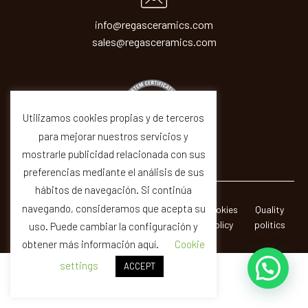
info@regasceramics.com
sales@regasceramics.com
Utilizamos cookies propias y de terceros
para mejorar nuestros servicios y
mostrarle publicidad relacionada con sus
preferencias mediante el análisis de sus
hábitos de navegación. Si continúa
navegando, consideramos que acepta su
© REGAS ·
Legal
Privacity
Cookies
Quality
CERAMICAS SIR SA
Notice
Policy
Policy
politics
uso. Puede cambiar la configuración y
obtener más información aquí.
Cookie
settings
ACCEPT