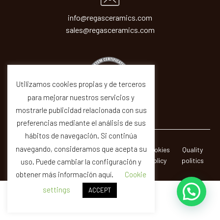
info@regasceramics.com
sales@regasceramics.com
Utilizamos cookies propias y de terceros
para mejorar nuestros servicios y
mostrarle publicidad relacionada con sus
preferencias mediante el análisis de sus
hábitos de navegación. Si continúa
navegando, consideramos que acepta su
© REGAS ·
Legal
Privacity
Cookies
Quality
CERAMICAS SIR SA
Notice
Policy
Policy
politics
uso. Puede cambiar la configuración y
obtener más información aquí.
Cookie
settings
ACCEPT