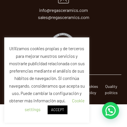
info@regasceramics.com
sales@regasceramics.com
Utilizamos cookies propias y de terceros
para mejorar nuestros servicios y
mostrarle publicidad relacionada con sus
preferencias mediante el análisis de sus
hábitos de navegación. Si continúa
navegando, consideramos que acepta su
© REGAS ·
Legal
Privacity
Cookies
Quality
CERAMICAS SIR SA
Notice
Policy
Policy
politics
uso. Puede cambiar la configuración y
obtener más información aquí.
Cookie
settings
ACCEPT