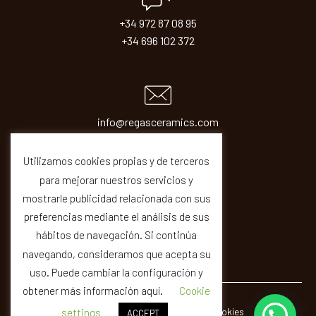
+34 972 87 08 95
+34 696 102 372
info@regasceramics.com
sales@regasceramics.com
Utilizamos cookies propias y de terceros
para mejorar nuestros servicios y
mostrarle publicidad relacionada con sus
preferencias mediante el análisis de sus
hábitos de navegación. Si continúa
navegando, consideramos que acepta su
uso. Puede cambiar la configuración y
obtener más información aquí.
Cookie
© REGAS ·
Legal
Privacity
Cookies
Quality
settings
ACCEPT