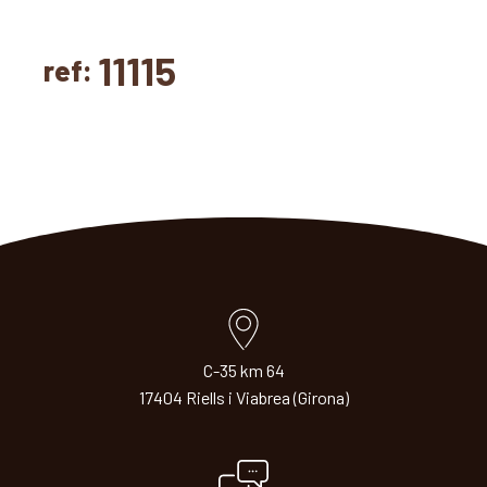
11115
ref:
C-35 km 64
17404 Riells i Viabrea (Girona)