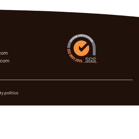
.com
.com
ty politics