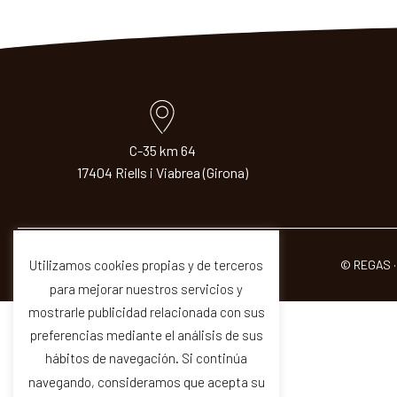
C-35 km 64
17404 Riells i Viabrea (Girona)
© REGAS ·
Utilizamos cookies propias y de terceros
para mejorar nuestros servicios y
mostrarle publicidad relacionada con sus
preferencias mediante el análisis de sus
hábitos de navegación. Si continúa
navegando, consideramos que acepta su