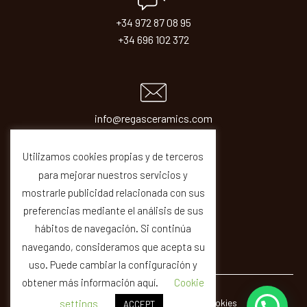
+34 972 87 08 95
+34 696 102 372
info@regasceramics.com
sales@regasceramics.com
Utilizamos cookies propias y de terceros
para mejorar nuestros servicios y
mostrarle publicidad relacionada con sus
preferencias mediante el análisis de sus
hábitos de navegación. Si continúa
navegando, consideramos que acepta su
uso. Puede cambiar la configuración y
obtener más información aquí.
Cookie
© REGAS ·
Legal
Privacity
Cookies
Quality
settings
ACCEPT