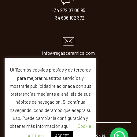
+34 972 87 08 95
+34 696 102 372
info@regasceramics.com
sales@regasceramics.com
Utilizamos cookies propias y de terceros
para mejorar nuestros servicios y
mostrarle publicidad relacionada con sus
preferencias mediante el análisis de sus
hábitos de navegación. Si continúa
navegando, consideramos que acepta su
uso. Puede cambiar la configuración y
obtener más información aquí.
Cookie
© REGAS ·
Legal
Privacity
Cookies
Quality
settings
ACCEPT