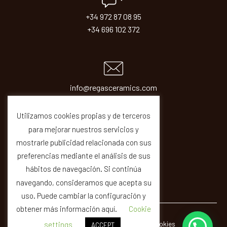
+34 972 87 08 95
+34 696 102 372
info@regasceramics.com
sales@regasceramics.com
Utilizamos cookies propias y de terceros
para mejorar nuestros servicios y
mostrarle publicidad relacionada con sus
preferencias mediante el análisis de sus
hábitos de navegación. Si continúa
navegando, consideramos que acepta su
uso. Puede cambiar la configuración y
obtener más información aquí.
Cookie
© REGAS ·
Legal
Privacity
Cookies
Quality
settings
ACCEPT