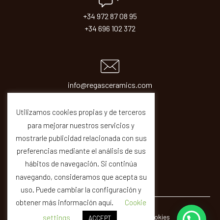
+34 972 87 08 95
+34 696 102 372
info@regasceramics.com
sales@regasceramics.com
Utilizamos cookies propias y de terceros
para mejorar nuestros servicios y
mostrarle publicidad relacionada con sus
preferencias mediante el análisis de sus
hábitos de navegación. Si continúa
navegando, consideramos que acepta su
uso. Puede cambiar la configuración y
obtener más información aquí.
Cookie
© REGAS ·
Legal
Privacity
Cookies
Quality
settings
ACCEPT