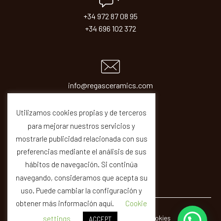
+34 972 87 08 95
+34 696 102 372
info@regasceramics.com
sales@regasceramics.com
Utilizamos cookies propias y de terceros
para mejorar nuestros servicios y
mostrarle publicidad relacionada con sus
preferencias mediante el análisis de sus
hábitos de navegación. Si continúa
navegando, consideramos que acepta su
uso. Puede cambiar la configuración y
obtener más información aquí.
Cookie
© REGAS ·
Legal
Privacity
Cookies
Quality
settings
ACCEPT