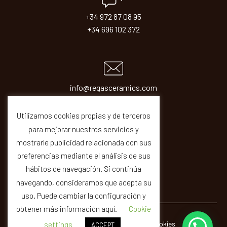
+34 972 87 08 95
+34 696 102 372
info@regasceramics.com
sales@regasceramics.com
Utilizamos cookies propias y de terceros
para mejorar nuestros servicios y
mostrarle publicidad relacionada con sus
preferencias mediante el análisis de sus
hábitos de navegación. Si continúa
navegando, consideramos que acepta su
uso. Puede cambiar la configuración y
obtener más información aquí.
Cookie
© REGAS ·
Legal
Privacity
Cookies
Quality
settings
ACCEPT