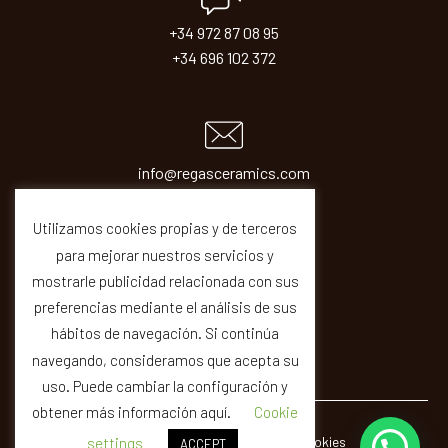
+34 972 87 08 95
+34 696 102 372
info@regasceramics.com
sales@regasceramics.com
Utilizamos cookies propias y de terceros
para mejorar nuestros servicios y
mostrarle publicidad relacionada con sus
preferencias mediante el análisis de sus
hábitos de navegación. Si continúa
navegando, consideramos que acepta su
uso. Puede cambiar la configuración y
obtener más información aquí.
Cookie
© REGAS ·
Legal
Privacity
Cookies
Quality
settings
ACCEPT