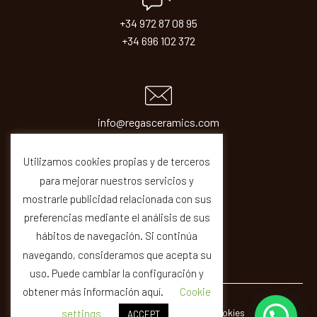
+34 972 87 08 95
+34 696 102 372
info@regasceramics.com
sales@regasceramics.com
Utilizamos cookies propias y de terceros
para mejorar nuestros servicios y
mostrarle publicidad relacionada con sus
preferencias mediante el análisis de sus
hábitos de navegación. Si continúa
navegando, consideramos que acepta su
uso. Puede cambiar la configuración y
obtener más información aquí.
Cookie
© REGAS ·
Legal
Privacity
Cookies
Quality
settings
ACCEPT