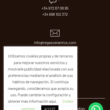
+34 972 87 08 95
+34 696 102 372
info@regasceramics.com
sales@regasceramics.com
Utilizamos cookies propias y de terceros
para mejorar nuestros servicios y
mostrarle publicidad relacionada con sus
preferencias mediante el análisis de sus
hábitos de navegación. Si continúa
navegando, consideramos que acepta su
uso. Puede cambiar la configuración y
obtener más información aquí.
Cookie
© REGAS ·
Legal
Privacity
Cookies
Quality
settings
ACCEPT