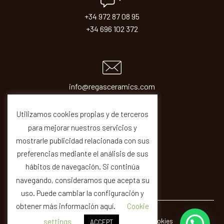
+34 972 87 08 95
+34 696 102 372
info@regasceramics.com
sales@regasceramics.com
Utilizamos cookies propias y de terceros
para mejorar nuestros servicios y
mostrarle publicidad relacionada con sus
preferencias mediante el análisis de sus
hábitos de navegación. Si continúa
navegando, consideramos que acepta su
uso. Puede cambiar la configuración y
obtener más información aquí.
Cookie
© REGAS ·
Legal
Privacity
Cookies
Quality
settings
ACCEPT