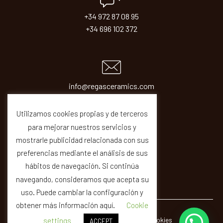
+34 972 87 08 95
+34 696 102 372
info@regasceramics.com
sales@regasceramics.com
Utilizamos cookies propias y de terceros
para mejorar nuestros servicios y
mostrarle publicidad relacionada con sus
preferencias mediante el análisis de sus
hábitos de navegación. Si continúa
navegando, consideramos que acepta su
uso. Puede cambiar la configuración y
obtener más información aquí.
Cookie
© REGAS ·
Legal
Privacity
Cookies
Quality
settings
ACCEPT