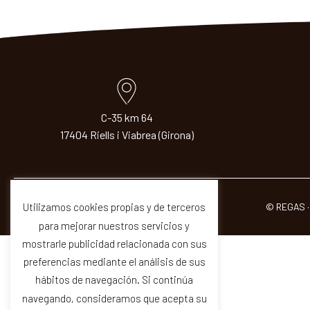
C-35 km 64
17404 Riells i Viabrea (Girona)
© REGAS ·
Utilizamos cookies propias y de terceros
para mejorar nuestros servicios y
mostrarle publicidad relacionada con sus
preferencias mediante el análisis de sus
hábitos de navegación. Si continúa
navegando, consideramos que acepta su