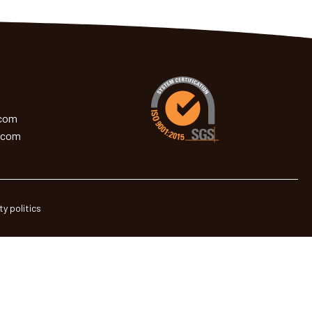
.com
.com
ty politics