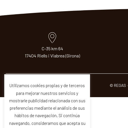
C-35 km 64
17404 Riells i Viabrea (Girona)
© REGAS ·
Utilizamos cookies propias y de terceros
para mejorar nuestros servicios y
mostrarle publicidad relacionada con sus
preferencias mediante el análisis de sus
hábitos de navegación. Si continúa
navegando, consideramos que acepta su