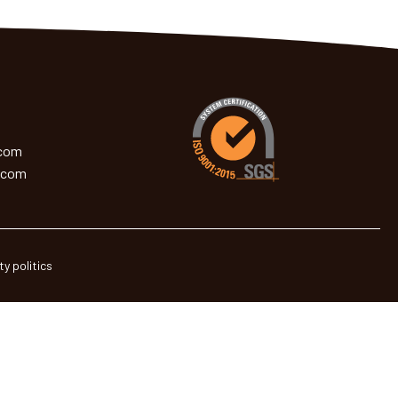
.com
.com
ty politics