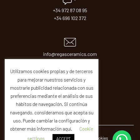
+34 972 87 08 95
+34 696 102 372
info@regasceramics.com
sales@regasceramics.com
Utilizamos cookies propias y de terceros
para mejorar nuestros servicios y
mostrarle publicidad relacionada con sus
preferencias mediante el análisis de sus
hábitos de navegación. Si continúa
navegando, consideramos que acepta su
uso. Puede cambiar la configuración y
obtener más información aquí.
Cookie
© REGAS ·
Legal
Privacity
Cookies
Quality
settings
ACCEPT