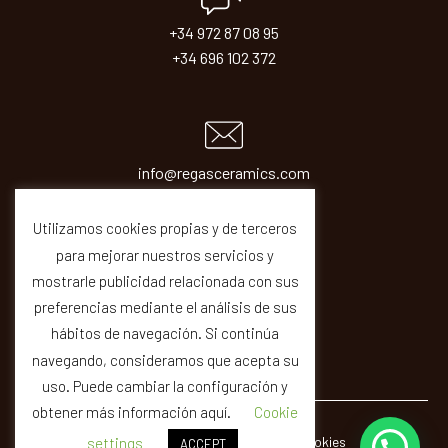
+34 972 87 08 95
+34 696 102 372
info@regasceramics.com
sales@regasceramics.com
Utilizamos cookies propias y de terceros
para mejorar nuestros servicios y
mostrarle publicidad relacionada con sus
preferencias mediante el análisis de sus
hábitos de navegación. Si continúa
navegando, consideramos que acepta su
uso. Puede cambiar la configuración y
obtener más información aquí.
Cookie
© REGAS ·
Legal
Privacity
Cookies
Quality
settings
ACCEPT