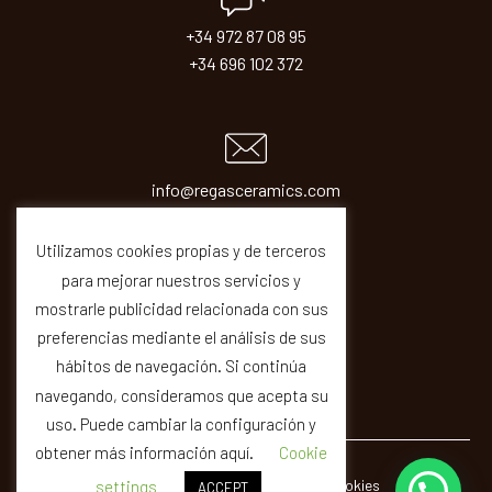
+34 972 87 08 95
+34 696 102 372
info@regasceramics.com
sales@regasceramics.com
Utilizamos cookies propias y de terceros
para mejorar nuestros servicios y
mostrarle publicidad relacionada con sus
preferencias mediante el análisis de sus
hábitos de navegación. Si continúa
navegando, consideramos que acepta su
uso. Puede cambiar la configuración y
obtener más información aquí.
Cookie
© REGAS ·
Legal
Privacity
Cookies
Quality
settings
ACCEPT