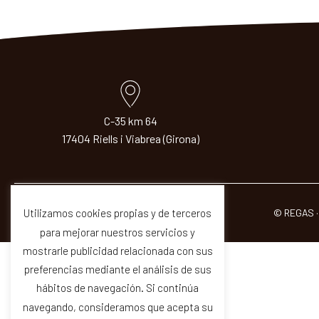
C-35 km 64
17404 Riells i Viabrea (Girona)
© REGAS ·
Utilizamos cookies propias y de terceros
para mejorar nuestros servicios y
mostrarle publicidad relacionada con sus
preferencias mediante el análisis de sus
hábitos de navegación. Si continúa
navegando, consideramos que acepta su