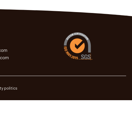
.com
.com
ty politics