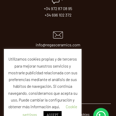
+34 972 87 08 95
+34 696 102 372
info@regasceramics.com
sales@regasceramics.com
Utilizamos cookies propias y de terceros
para mejorar nuestros servicios y
mostrarle publicidad relacionada con sus
preferencias mediante el análisis de sus
hábitos de navegación. Si continúa
navegando, consideramos que acepta su
uso. Puede cambiar la configuración y
obtener más información aquí.
Cookie
© REGAS ·
Legal
Privacity
Cookies
Quality
settings
ACCEPT