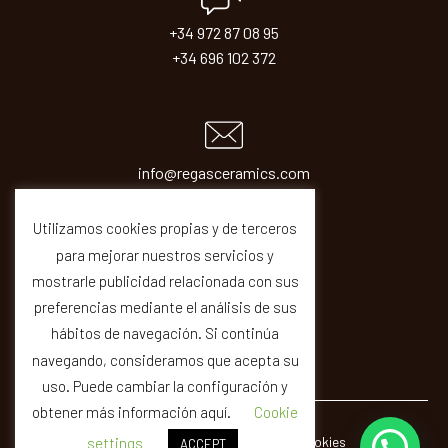
+34 972 87 08 95
+34 696 102 372
info@regasceramics.com
sales@regasceramics.com
Utilizamos cookies propias y de terceros
para mejorar nuestros servicios y
mostrarle publicidad relacionada con sus
preferencias mediante el análisis de sus
hábitos de navegación. Si continúa
navegando, consideramos que acepta su
uso. Puede cambiar la configuración y
obtener más información aquí.
Cookie
© REGAS ·
Legal
Privacity
Cookies
Quality
settings
ACCEPT