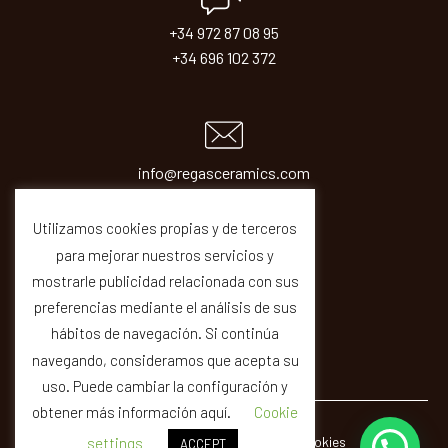
+34 972 87 08 95
+34 696 102 372
info@regasceramics.com
sales@regasceramics.com
Utilizamos cookies propias y de terceros
para mejorar nuestros servicios y
mostrarle publicidad relacionada con sus
preferencias mediante el análisis de sus
hábitos de navegación. Si continúa
navegando, consideramos que acepta su
uso. Puede cambiar la configuración y
obtener más información aquí.
Cookie
© REGAS ·
Legal
Privacity
Cookies
Quality
settings
ACCEPT