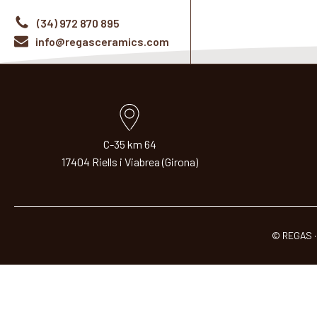
(34) 972 870 895
info@regasceramics.com
C-35 km 64
17404 Riells i Viabrea (Girona)
© REGAS ·