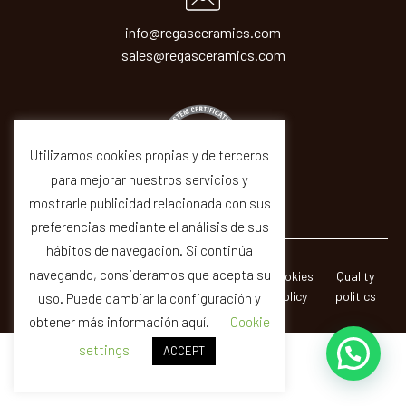
info@regasceramics.com
sales@regasceramics.com
Utilizamos cookies propias y de terceros
para mejorar nuestros servicios y
mostrarle publicidad relacionada con sus
preferencias mediante el análisis de sus
hábitos de navegación. Si continúa
navegando, consideramos que acepta su
© REGAS ·
Legal
Privacity
Cookies
Quality
CERAMICAS SIR SA
Notice
Policy
Policy
politics
uso. Puede cambiar la configuración y
obtener más información aquí.
Cookie
settings
ACCEPT